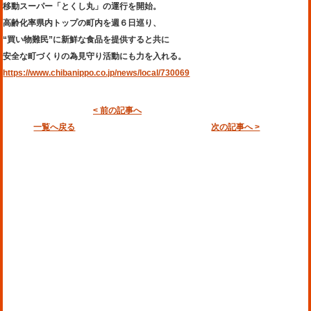
移動スーパー「とくし丸」の運行を開始。
高齢化率県内トップの町内を週６日巡り、
“買い物難民”に新鮮な食品を提供すると共に
安全な町づくりの為見守り活動にも力を入れる。
https://www.chibanippo.co.jp/news/local/730069
< 前の記事へ
一覧へ戻る
次の記事へ >