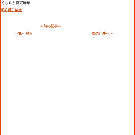
くし丸と協定締結
IBC岩手放送
< 前の記事へ
一覧へ戻る
次の記事へ >