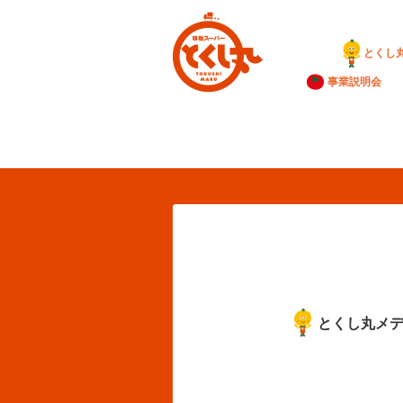
とくし
事業説明会
とくし丸メ