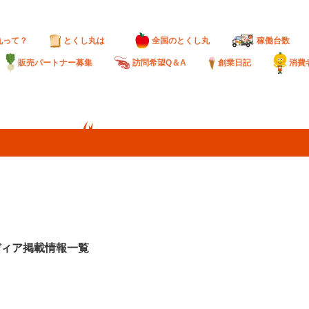
丸って？
とくし丸は
全国のとくし丸
稼働台数
販売パートナー募集
訪問希望Q＆A
創業日記
消費
ディア掲載情報一覧