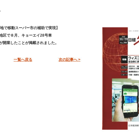
ル
間地で移動スーパー市の補助で実現】
地区で８月、キョーエイ28号車
が開業したことが掲載されました。
一覧へ戻る
次の記事へ >