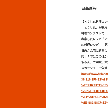
日高新報
【とくし丸料理コン
「とくし丸」が利用
料理コンテストで、
考案したレシピ「ア
の料理レシピ中、見
貴志さん宅に訪問し
同ＪＡではこのほか
ちゃん」で銅賞、大
スカッシュ」で入賞
https://www.hida
3%81%8F%E3%81
%E3%82%B3%E3
%88%E3%80%80
%81%AE%E8%B2
%E3%81%8C%E5%