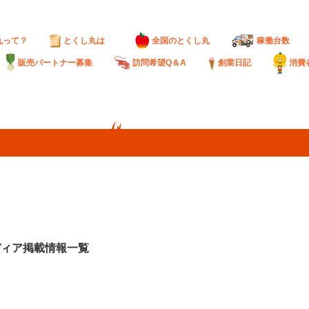
丸って？
とくし丸は
全国のとくし丸
稼働台数
販売パートナー募集
訪問希望Q＆A
創業日記
消費
ディア掲載情報一覧