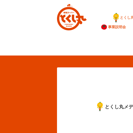
とくし
事業説明会
とくし丸メ