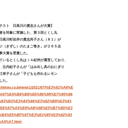
テスト 日高川の貴志さんが大賞】
者を対象に実施した、第３回とくし丸
日高川町佐井の貴志尚子さん（８１）が
ジ（きずし）のたまご巻き」が２６５点
事大賞を受賞した。
ているとくし丸はＪＡ紀州が運営しており、
、辻内紀子さんが「はみ出し具のおにぎり
江幸子さんが「子どもも作れるレモン
した。
kashimpo.co.jp/news1/2021/07/%E3%81%A8%E
%97%E4%B8%B8%E6%96%99%E7%90%86
%83%B3%E3%83%86%E3%82%B9%E3%83
%E6%97%A5%E9%AB%98%E5%B7%9D%E3
%B4%E5%BF%97%E3%81%95%E3%82%93
A4%A7.html