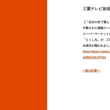
三重テレビ放送
【「自分の目で選ん
中断された移動スー
スーパーマーケット
「とくし丸」が、三重
出発式が開かれまし
https://news.yahoo
2df96230c07534
< 前の記事へ