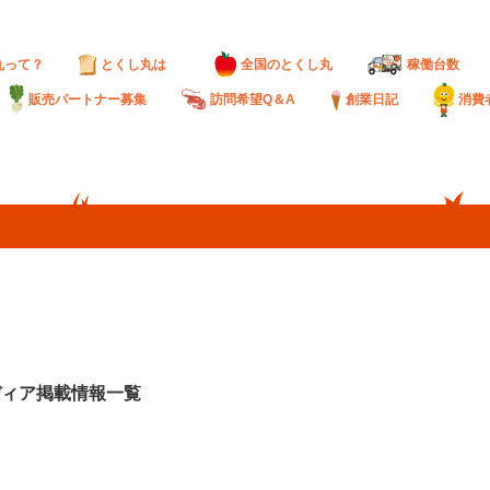
丸って？
とくし丸は
全国のとくし丸
稼働台数
販売パートナー募集
訪問希望Q＆A
創業日記
消費
ディア掲載情報一覧