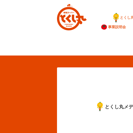
とくし
事業説明会
とくし丸メ