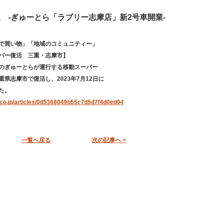
 -ぎゅーとら「ラブリー志摩店」新2号車開業-
で買い物」「地域のコミュニティー」
パー復活 三重・志摩市】
のぎゅーとらが運行する移動スーパー
県志摩市で復活し、2023年7月12日に
た。
.co.jp/articles/0d5368049b55c7d5d7f4d0ed04
一覧へ戻る
次の記事へ >