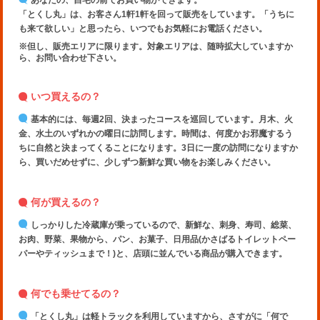
あなたの、自宅の前でお買い物ができます。
「とくし丸」は、お客さん1軒1軒を回って販売をしています。「うちに
も来て欲しい」と思ったら、いつでもお気軽にお電話ください。
※但し、販売エリアに限ります。対象エリアは、随時拡大していますか
ら、お問い合わせ下さい。
いつ買えるの？
基本的には、毎週2回、決まったコースを巡回しています。月木、火
金、水土のいずれかの曜日に訪問します。時間は、何度かお邪魔するう
ちに自然と決まってくることになります。3日に一度の訪問になりますか
ら、買いだめせずに、少しずつ新鮮な買い物をお楽しみください。
何が買えるの？
しっかりした冷蔵庫が乗っているので、新鮮な、刺身、寿司、総菜、
お肉、野菜、果物から、パン、お菓子、日用品(かさばるトイレットペー
パーやティッシュまで！)と、店頭に並んでいる商品が購入できます。
何でも乗せてるの？
「とくし丸」は軽トラックを利用していますから、さすがに「何で