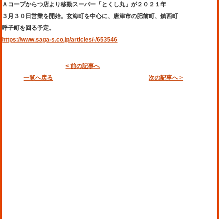
Ａコープからつ店より移動スーパー「とくし丸」が２０２１年
３月３０日営業を開始。玄海町を中心に、唐津市の肥前町、鎮西町
呼子町を回る予定。
https://www.saga-s.co.jp/articles/-/653546
< 前の記事へ
一覧へ戻る
次の記事へ >