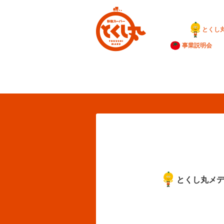
とくし
事業説明会
とくし丸メ