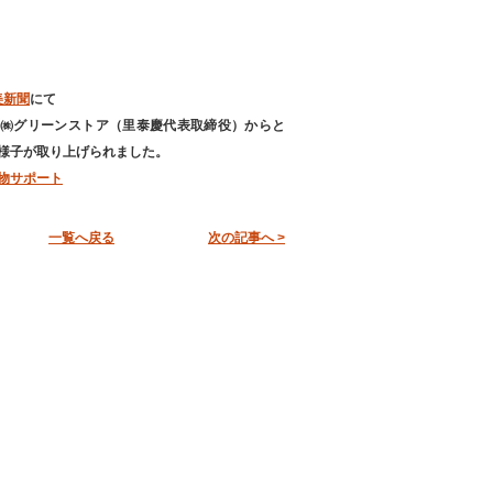
美新聞
にて
㈱グリーンストア（里泰慶代表取締役）からと
様子が取り上げられました。
物サポート
一覧へ戻る
次の記事へ >