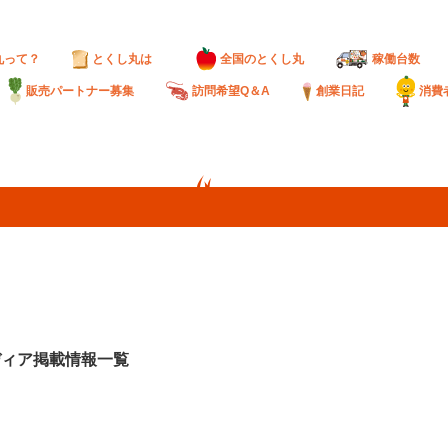
丸って？
とくし丸は
全国のとくし丸
稼働台数
販売パートナー募集
訪問希望Q＆A
創業日記
消費
ディア掲載情報一覧