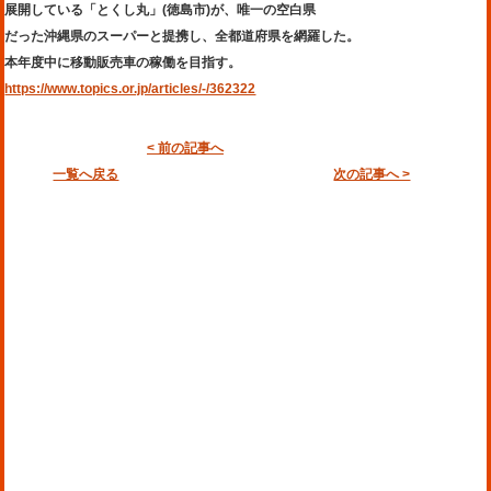
展開している「とくし丸」(徳島市)が、唯一の空白県
だった沖縄県のスーパーと提携し、全都道府県を網羅した。
本年度中に移動販売車の稼働を目指す。
https://www.topics.or.jp/articles/-/362322
< 前の記事へ
一覧へ戻る
次の記事へ >