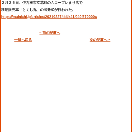
２月２６日、伊万里市立花町のＡコープいまり店で
移動販売車「とくし丸」の出発式が行われた。
https://mainichi.jp/articles/20210227/ddl/k41/040/370000c
< 前の記事へ
一覧へ戻る
次の記事へ >