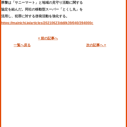
県警は「サニーマート」と地域の見守り活動に関する
協定を結んだ。同社の移動型スーパー「とくし丸」を
活用し、犯罪に対する啓発活動を強化する。
https://mainichi.jp/articles/20210623/ddl/k39/040/394000c
< 前の記事へ
一覧へ戻る
次の記事へ >