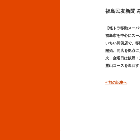
福島民友新聞 み
【軽トラ移動スーパ
福島市を中心にスーパ
いちい川俣店で、移
開始。同店を拠点に
火、金曜日は飯野・
霊山コースを巡回す
< 前の記事へ