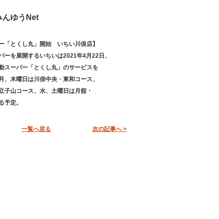
んゆうNet
ー「とくし丸」開始 いちい川俣店】
ーを展開するいちいは2021年4月22日、
動スーパー「とくし丸」のサービスを
月、木曜日は川俣中央・東和コース、
立子山コース、水、土曜日は月舘・
る予定。
一覧へ戻る
次の記事へ >