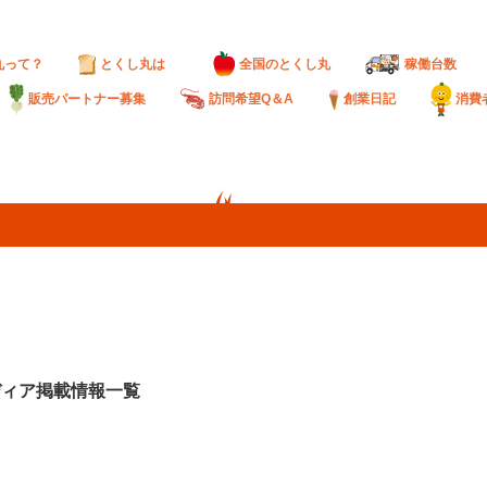
丸って？
とくし丸は
全国のとくし丸
稼働台数
販売パートナー募集
訪問希望Q＆A
創業日記
消費
ディア掲載情報一覧