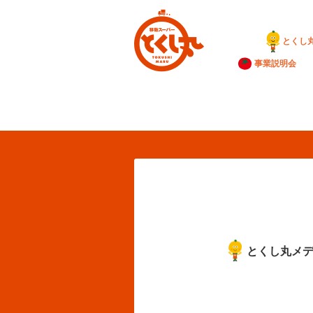
とくし
事業説明会
とくし丸メ