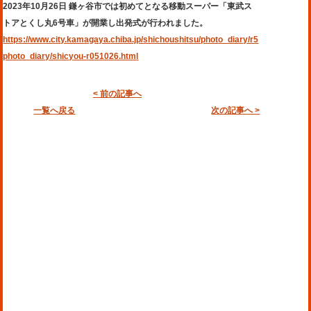
2023年10月26日 鎌ヶ谷市では初めてとなる移動スーパー「東武ス
トアとくし丸6号車」が開業し出発式が行われました。
https://www.city.kamagaya.chiba.jp/shichoushitsu/photo_diary/r5
photo_diary/shicyou-r051026.html
< 前の記事へ
一覧へ戻る
次の記事へ >