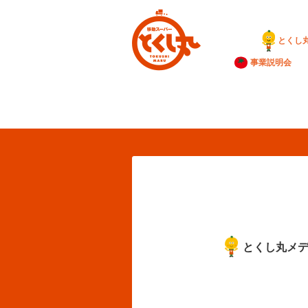
とくし
事業説明会
とくし丸メ