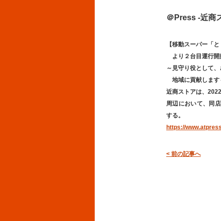
＠Press -
【移動スーパー「と
より２台目運行開
～見守り役として、
地域に貢献します
近商ストアは、202
周辺において、同店
する。
https://www.atpres
< 前の記事へ