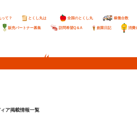
丸って？
とくし丸は
全国のとくし丸
稼働台数
販売パートナー募集
訪問希望Q＆A
創業日記
消費
ディア掲載情報一覧