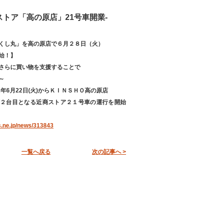
近商ストア「高の原店」21号車開業-
くし丸」を高の原店で６月２８日（火）
始！】
さらに買い物を支援することで
～
2年6月22日(火)からＫＩＮＳＨＯ高の原店
２台目となる近商ストア２１号車の運行を開始
s.ne.jp/news/313843
一覧へ戻る
次の記事へ >