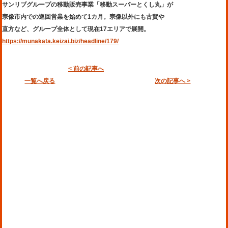
サンリブグループの移動販売事業「移動スーパーとくし丸」が
宗像市内での巡回営業を始めて1カ月。宗像以外にも古賀や
直方など、グループ全体として現在17エリアで展開。
https://munakata.keizai.biz/headline/179/
< 前の記事へ
一覧へ戻る
次の記事へ >