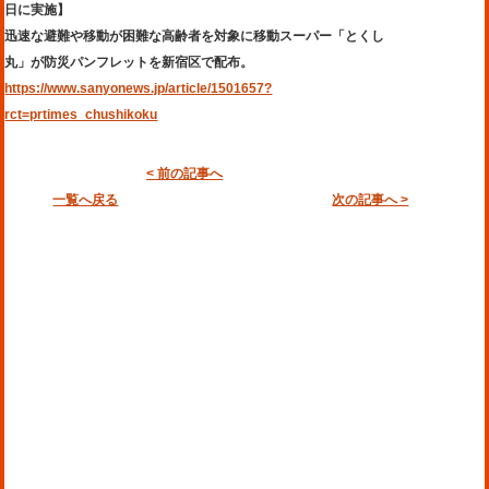
日に実施】
迅速な避難や移動が困難な高齢者を対象に移動スーパー「とくし
丸」が防災パンフレットを新宿区で配布。
https://www.sanyonews.jp/article/1501657?
rct=prtimes_chushikoku
< 前の記事へ
一覧へ戻る
次の記事へ >